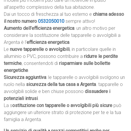
modelli più moderni può dare un notevole impulso
all’aspetto complessivo della tua abitazione.
Dai un tocco di freschezza al tuo esterno e
chiama adesso
il nostro numero
0532050010
sempre attivo!
Aumento dell’efficienza energetica
: un altro motivo per
considerare la sostituzione delle tapparelle o avvolgibili a
Argenta è l’
efficienza energetica
.
Le
nuove tapparelle o avvolgibili
, in particolare quelle in
alluminio o PVC, possono contribuire a
ridurre le perdite
termiche
, consentendoti di
risparmiare sulle bollette
energetiche
.
Sicurezza aggiuntiva
: le tapparelle o avvolgibili svolgono un
ruolo nella
sicurezza della tua casa a Argenta
. tapparelle o
avvolgibili solide e ben chiuse possono
dissuadere i
potenziali intrusi
.
La s
ostituzione con tapparelle o avvolgibili più sicure
può
aggiungere un ulteriore strato di protezione per te e la tua
famiglia a Argenta.
Un servizio di qualità a prezzi competitivi anche per