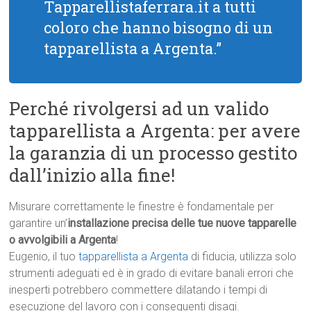
Tapparellistaferrara.it a tutti
coloro che hanno bisogno di un
tapparellista a Argenta.”
Perché rivolgersi ad un valido
tapparellista a Argenta: per avere
la garanzia di un processo gestito
dall’inizio alla fine!
Misurare correttamente le finestre è fondamentale per
garantire un’
installazione precisa delle tue nuove tapparelle
o avvolgibili a Argenta
!
Eugenio, il tuo
tapparellista a Argenta
di fiducia, utilizza solo
strumenti adeguati ed è in grado di evitare banali errori che
inesperti potrebbero commettere dilatando i tempi di
esecuzione del lavoro con i conseguenti disagi.