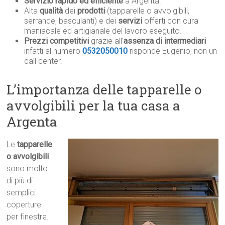
Servizio rapido ed efficiente
a Argenta.
Alta
qualità
dei
prodotti
(tapparelle o avvolgibili,
serrande, basculanti) e dei
servizi
offerti con cura
maniacale ed artigianale del lavoro eseguito.
Prezzi competitivi
grazie all’
assenza di intermediari
infatti al numero
0532050010
risponde Eugenio, non un
call center.
L’importanza delle tapparelle o
avvolgibili per la tua casa a
Argenta
Le
tapparelle
o avvolgibili
sono molto
di più di
semplici
coperture
per finestre.