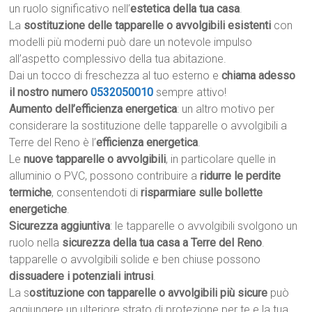
un ruolo significativo nell’
estetica della tua casa
.
La
sostituzione delle tapparelle o avvolgibili esistenti
con
modelli più moderni può dare un notevole impulso
all’aspetto complessivo della tua abitazione.
Dai un tocco di freschezza al tuo esterno e
chiama adesso
il nostro numero
0532050010
sempre attivo!
Aumento dell’efficienza energetica
: un altro motivo per
considerare la sostituzione delle tapparelle o avvolgibili a
Terre del Reno è l’
efficienza energetica
.
Le
nuove tapparelle o avvolgibili
, in particolare quelle in
alluminio o PVC, possono contribuire a
ridurre le perdite
termiche
, consentendoti di
risparmiare sulle bollette
energetiche
.
Sicurezza aggiuntiva
: le tapparelle o avvolgibili svolgono un
ruolo nella
sicurezza della tua casa a Terre del Reno
.
tapparelle o avvolgibili solide e ben chiuse possono
dissuadere i potenziali intrusi
.
La s
ostituzione con tapparelle o avvolgibili più sicure
può
aggiungere un ulteriore strato di protezione per te e la tua