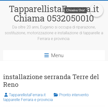
V
TapparellistaFerrara.it
a
Chiama Ora!
i
Chiama 0532050010
a
l
c
Da oltre 20 anni, Eugenio si occupa di riparazione,
o
sostituzione, motorizzazione e installazione di tapparelle a
n
Ferrara e provincia.
t
e
n
Menu
u
t
o
installazione serranda Terre del
Reno
TapparellistaFerrara.it
Pronto intervento
tapparelle Ferrara e provincia