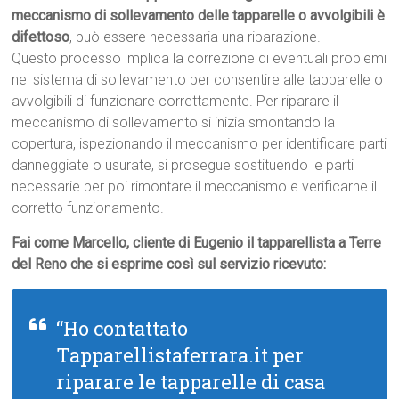
meccanismo di sollevamento delle tapparelle o avvolgibili è
difettoso
, può essere necessaria una riparazione.
Questo processo implica la correzione di eventuali problemi
nel sistema di sollevamento per consentire alle tapparelle o
avvolgibili di funzionare correttamente. Per riparare il
meccanismo di sollevamento si inizia smontando la
copertura, ispezionando il meccanismo per identificare parti
danneggiate o usurate, si prosegue sostituendo le parti
necessarie per poi rimontare il meccanismo e verificarne il
corretto funzionamento.
Fai come Marcello, cliente di Eugenio il tapparellista a Terre
del Reno che si esprime così sul servizio ricevuto:
“Ho contattato
Tapparellistaferrara.it per
riparare le tapparelle di casa